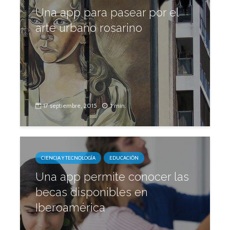
Una app para pasear por el
arte urbano rosarino
17 septiembre, 2015
1 min.
CIENCIA Y TECNOLOGÍA
EDUCACIÓN
Una app permite conocer las
becas disponibles en
Iberoamérica