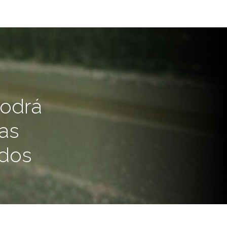
podrá
ras
ados