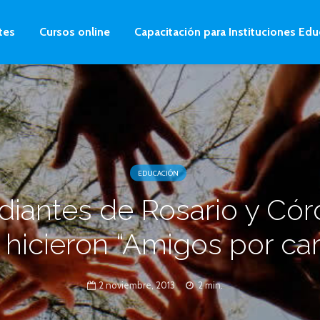
tes
Cursos online
Capacitación para Instituciones Edu
EDUCACIÓN
diantes de Rosario y Có
 hicieron “Amigos por car
2 noviembre, 2013
2 min.