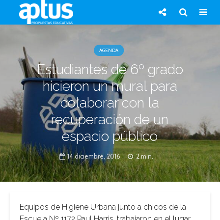
AGENDA
Estudiantes de 6º grado
hicieron un mural para
colaborar con la
recuperación de un
espacio público
14 diciembre, 2016
2 min.
Equipos de Higiene Urbana junto a chicos de la
Escuela Nº 1172 Paul Harris, trabajaron en el lugar