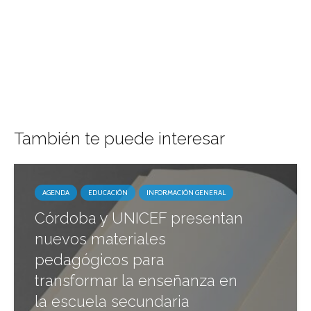
También te puede interesar
AGENDA
EDUCACIÓN
INFORMACIÓN GENERAL
Córdoba y UNICEF presentan
nuevos materiales
pedagógicos para
transformar la enseñanza en
la escuela secundaria