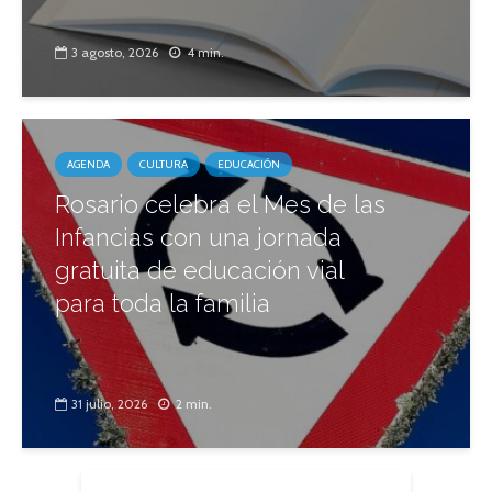
3 agosto, 2026
4 min.
AGENDA
CULTURA
EDUCACIÓN
Rosario celebra el Mes de las
Infancias con una jornada
gratuita de educación vial
para toda la familia
31 julio, 2026
2 min.