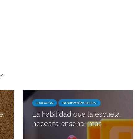
r
EDUCACIÓN
INFORMACIÓN GENERAL
e
La habilidad que la escuela
necesita enseñar más