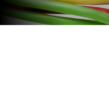
El gobernador Antonio Bonfatti
Balagué, puso en funcionamient
Primaria Particular Incorporad
Santa Fe.