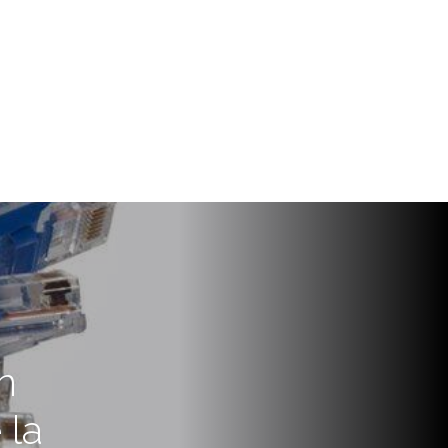
n
 la