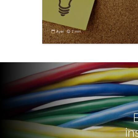
Ayer
2 min.
in