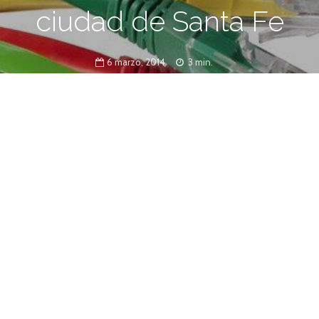
ciudad de Santa Fe
6 marzo, 2014
3 min.
, junto con la ministra de Educación, Claudia
o un aula digital móvil en la Escuela
a Nº 1.342 “Juan Marcos”, en la ciudad de