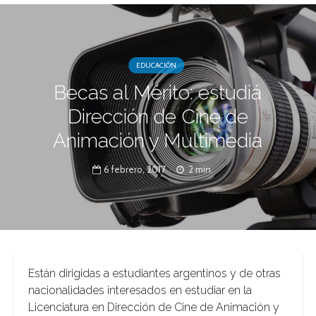
EDUCACIÓN
Becas al Mérito: estudiá
Dirección de Cine de
Animación y Multimedia
6 febrero, 2017
2 min.
Están dirigidas a estudiantes argentinos y de otras
nacionalidades interesados en estudiar en la
Licenciatura en Dirección de Cine de Animación y