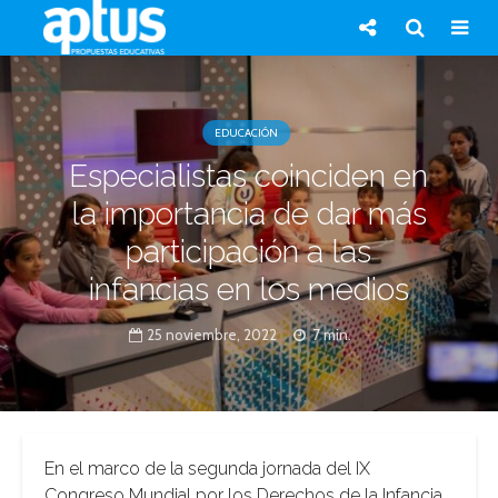
EDUCACIÓN
Especialistas coinciden en
la importancia de dar más
participación a las
infancias en los medios
25 noviembre, 2022
7 min.
En el marco de la segunda jornada del IX
Congreso Mundial por los Derechos de la Infancia