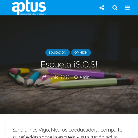
EDUCACIÓN
OPINIÓN
Escuela ¡S.O.S!
1 junio, 2023
4 min.
Sandra Inés Vigo, Neurosicoeducadora, comparte
su reflexión sobre la escuela y su situción actual