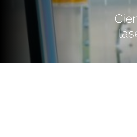
Cien
lás
Fueron profesionales del Cent