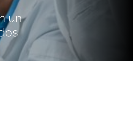
on un
ados