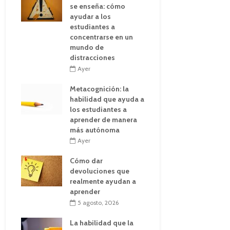
se enseña: cómo
ayudar a los
estudiantes a
concentrarse en un
mundo de
distracciones
Ayer
Metacognición: la
habilidad que ayuda a
los estudiantes a
aprender de manera
más autónoma
Ayer
Cómo dar
devoluciones que
realmente ayudan a
aprender
5 agosto, 2026
La habilidad que la