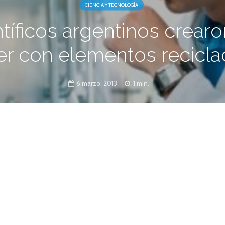
CIENCIA Y TECNOLOGÍA
tíficos argentinos crear
er con elementos recicl
6 marzo, 2013
1 min.
ro de Investigaciones Ópticas de La Plata.