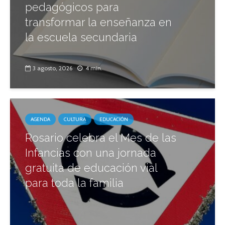
pedagógicos para
transformar la enseñanza en
la escuela secundaria
3 agosto, 2026
4 min.
AGENDA
CULTURA
EDUCACIÓN
Rosario celebra el Mes de las
Infancias con una jornada
gratuita de educación vial
para toda la familia