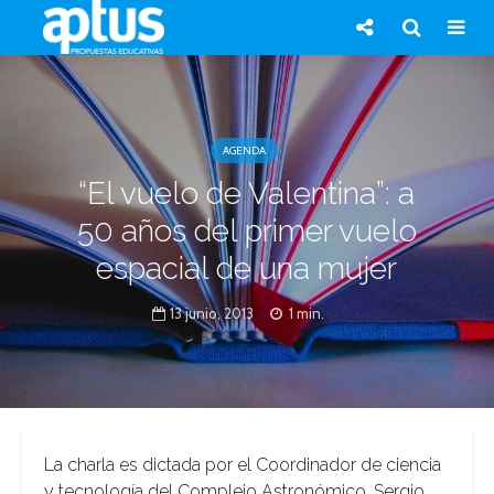
AGENDA
“El vuelo de Valentina”: a
50 años del primer vuelo
espacial de una mujer
13 junio, 2013
1 min.
La charla es dictada por el Coordinador de ciencia
y tecnología del Complejo Astronómico, Sergio