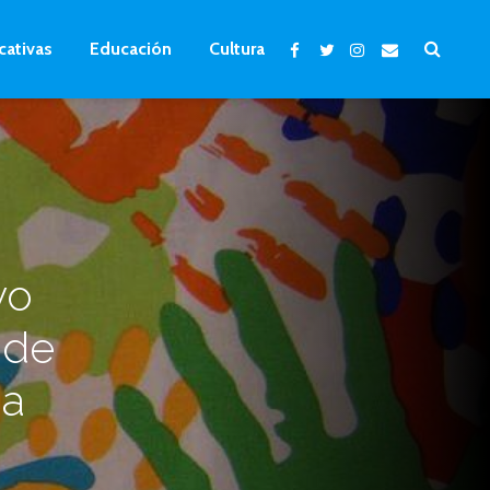
cativas
Educación
Cultura
vo
 de
ha