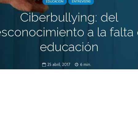
EDUCACIÓN
ENTREVISTAS
Ciberbullying: del
sconocimiento a la falta
educación
25 abril, 2017
6 min.
iberacoso no es nueva, muchos padres y
s chicos sufren esta problemática y no se
“miedo a la tecnología”