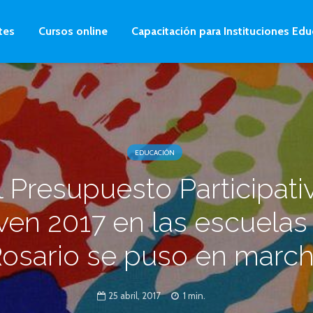
tes
Cursos online
Capacitación para Instituciones Edu
EDUCACIÓN
l Presupuesto Participati
ven 2017 en las escuelas
osario se puso en marc
25 abril, 2017
1 min.