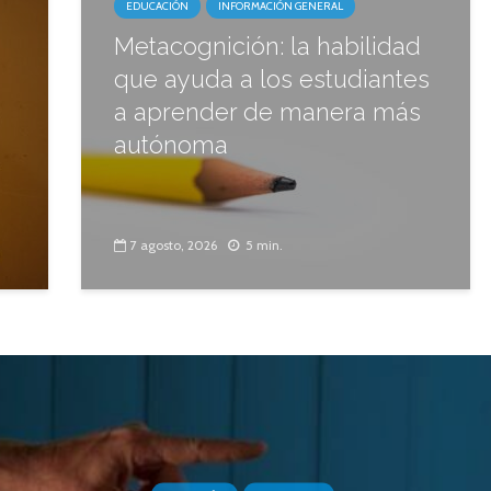
EDUCACIÓN
INFORMACIÓN GENERAL
Metacognición: la habilidad
que ayuda a los estudiantes
a aprender de manera más
autónoma
7 agosto, 2026
5 min.