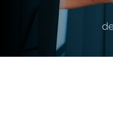
de
Si bien la problemática del c
docentes aún desconocen si lo
involucran como deberían por 