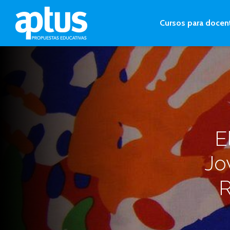
Cursos para docen
E
Jo
R