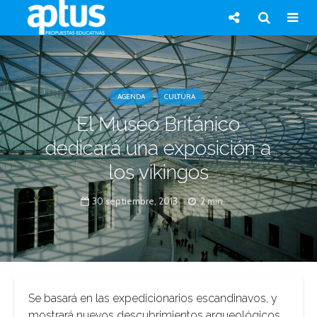
AGENDA
CULTURA
El Museo Británico
dedicará una exposición a
los vikingos
30 septiembre, 2013
2 min.
Se basará en las expedicionarios escandinavos, y
mostrará nuevos descubrimientos arqueológicos,