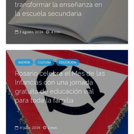
transformar la enseñanza en
la escuela secundaria
3 agosto, 2026
4 min.
AGENDA
CULTURA
EDUCACIÓN
Rosario celebra el Mes de las
Infancias con una jornada
gratuita de educación vial
para toda la familia
31 julio, 2026
2 min.