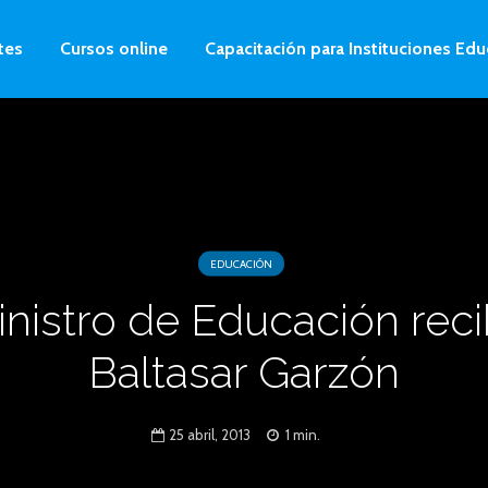
tes
Cursos online
Capacitación para Instituciones Edu
EDUCACIÓN
inistro de Educación reci
Baltasar Garzón
25 abril, 2013
1 min.