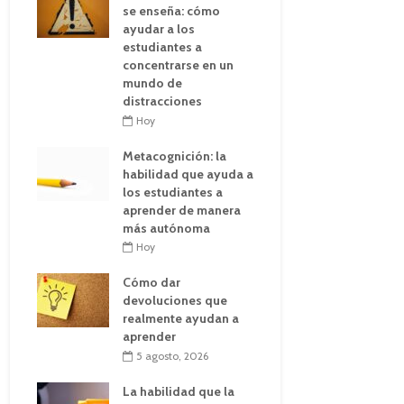
se enseña: cómo
ayudar a los
estudiantes a
concentrarse en un
mundo de
distracciones
Hoy
Metacognición: la
habilidad que ayuda a
los estudiantes a
aprender de manera
más autónoma
Hoy
Cómo dar
devoluciones que
realmente ayudan a
aprender
5 agosto, 2026
La habilidad que la