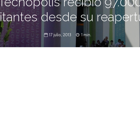
Tecnópolis recibió 97.00
sitantes desde su reapert
17 julio, 2013
1 min.
l conocimiento”, miles de visitantes
ue ofrece el parque, emplazado en un predio
a Martelli.