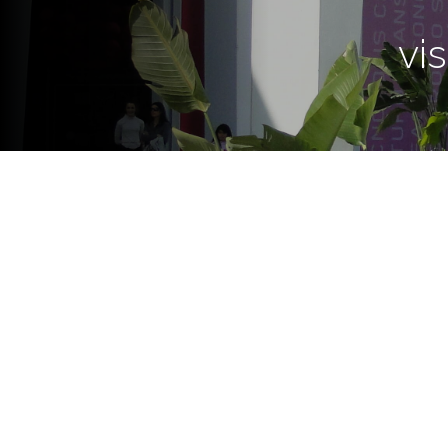
vi
Bajo la consigna “El desafío de
disfrutaron las atracciones q
de más de 50 hectáreas en Vill