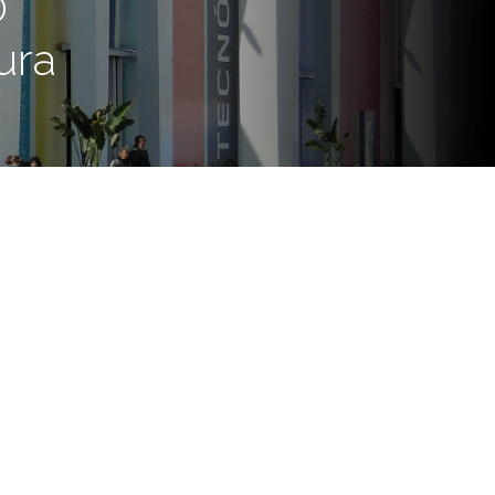
0
ura