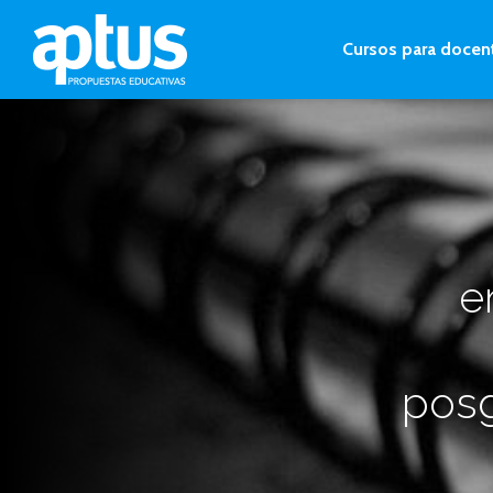
Cursos para docen
e
posg