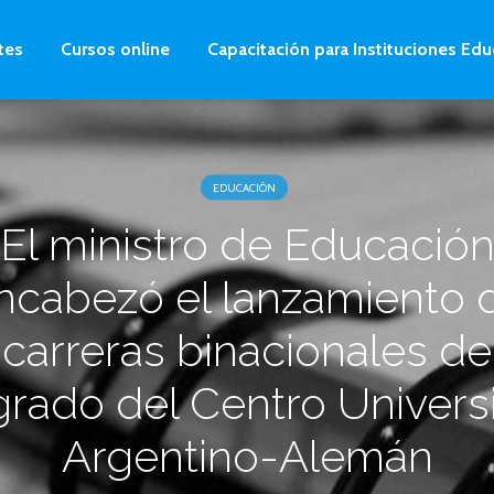
tes
Cursos online
Capacitación para Instituciones Edu
EDUCACIÓN
El ministro de Educació
ncabezó el lanzamiento 
carreras binacionales de
rado del Centro Universi
Argentino-Alemán