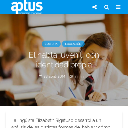
CULTURA
EDUCACIÓN
El habla juvenil, con
identidad propia
28 abril, 2014
7 min.
La lingüista Elizabeth Rigatuso desarrolla un
análisis de las distintas formas del habla y cómo