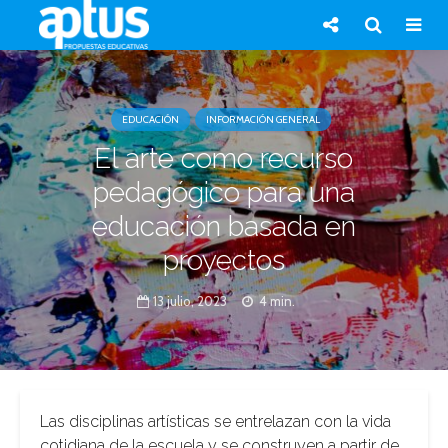
EDUCACIÓN
INFORMACIÓN GENERAL
El arte como recurso
pedagógico para una
educación basada en
proyectos
13 julio, 2023
4 min.
Las disciplinas artísticas se entrelazan con la vida
cotidiana de la escuela y se construyen a partir de