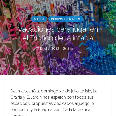
AGENDA
INFORMACIÓN GENERAL
Vacaciones para jugar en
el Tríptico de la infacia
13 julio, 2023
3 min.
Del martes 18 al domingo 30 de julio La Isla, La
Granja y El Jardín nos esperan con todos sus
espacios y propuestas dedicados al juego, el
encuentro y la imaginación. Cada tarde una
sorpresa…