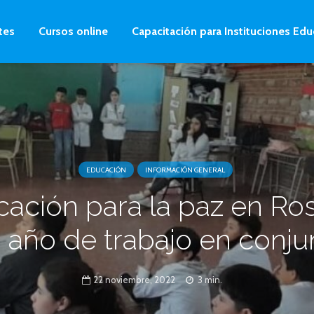
tes
Cursos online
Capacitación para Instituciones Edu
EDUCACIÓN
INFORMACIÓN GENERAL
ación para la paz en Ros
 año de trabajo en conju
22 noviembre, 2022
3 min.