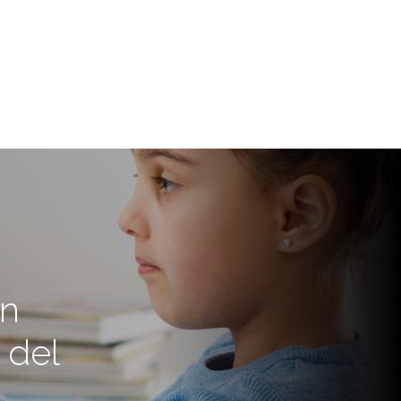
en
 del