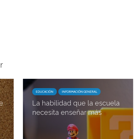
r
EDUCACIÓN
INFORMACIÓN GENERAL
e
La habilidad que la escuela
necesita enseñar más