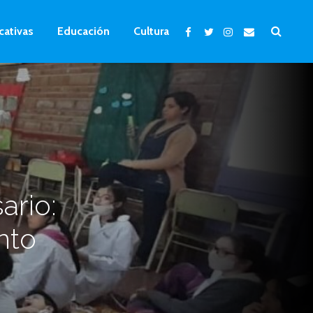
cativas
Educación
Cultura
ario:
nto