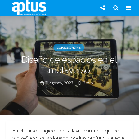
CURSOS ONLINE
Diseño de espacios en el
metaverso
21 agosto, 2023
2 min.
En el curso dirigido por Pallavi Dean, un arquitecto
y diseñador galardonado, podrás profundizar en el