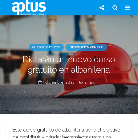
CURSOS GRATUITOS
INFORMACIÓN GENERAL
Dictarán un nuevo curso
gratuito en albañilería
1 diciembre, 2023
2 min.
Este curso gratuito de albañilería tiene el objetivo
de contribuir y brindar herramientas para una