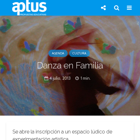
AGENDA
CULTURA
Danza en Familia
4 julio, 2013
1 min.
Se abre la inscripción a un espacio lúdico de
experimentación artística.