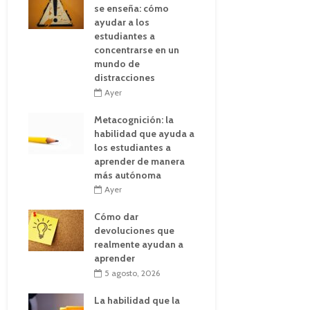
se enseña: cómo
ayudar a los
estudiantes a
concentrarse en un
mundo de
distracciones
Ayer
Metacognición: la
habilidad que ayuda a
los estudiantes a
aprender de manera
más autónoma
Ayer
Cómo dar
devoluciones que
realmente ayudan a
aprender
5 agosto, 2026
La habilidad que la