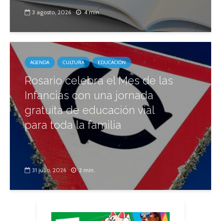
3 agosto, 2026
4 min.
AGENDA
CULTURA
EDUCACIÓN
Rosario celebra el Mes de las
Infancias con una jornada
gratuita de educación vial
para toda la familia
31 julio, 2026
2 min.