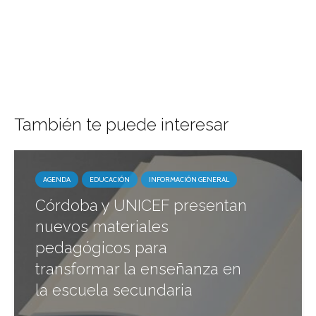
También te puede interesar
AGENDA
EDUCACIÓN
INFORMACIÓN GENERAL
Córdoba y UNICEF presentan
nuevos materiales
pedagógicos para
transformar la enseñanza en
la escuela secundaria