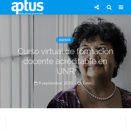
AGENDA
Curso virtual de formación
docente acreditable en
UNR
9 septiembre, 2020
2 min.