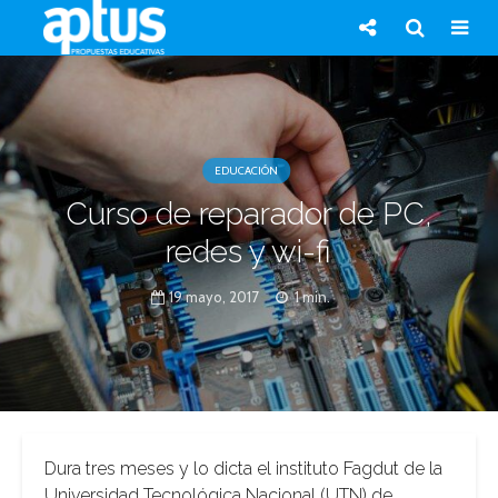
EDUCACIÓN
Curso de reparador de PC,
redes y wi-fi
19 mayo, 2017
1 min.
Dura tres meses y lo dicta el instituto Fagdut de la
Universidad Tecnológica Nacional (UTN) de