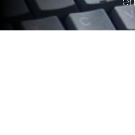
en
La formación brinda las herram
el desarrollo de un Plan de Mar
El 30 de junio se da inicio a la D