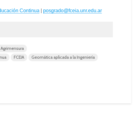
ducación Continua
|
posgrado@fceia.unr.edu.ar
y Agrimensura
inua
FCEIA
Geomática aplicada a la Ingeniería