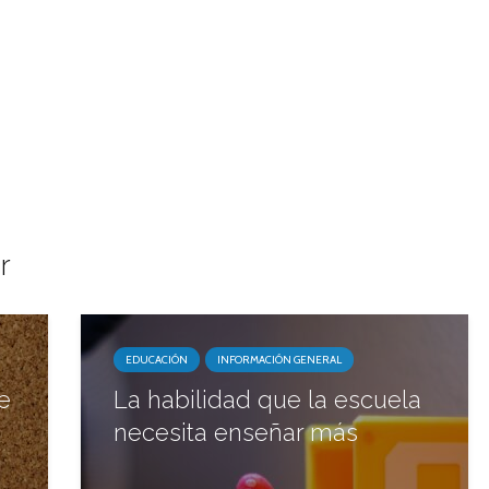
r
EDUCACIÓN
INFORMACIÓN GENERAL
e
La habilidad que la escuela
necesita enseñar más