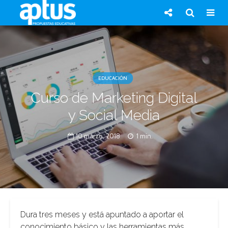
EDUCACIÓN
Curso de Marketing Digital
y Social Media
10 marzo, 2018
1 min.
Dura tres meses y está apuntado a aportar el
conocimiento básico y las herramientas más