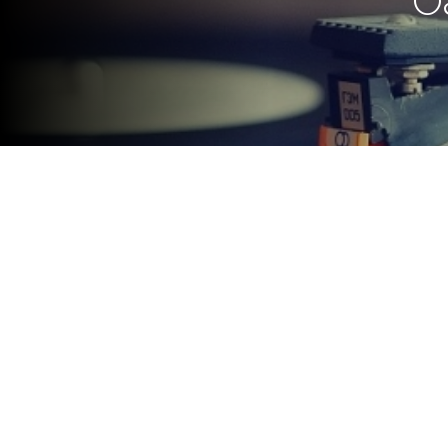
O
El grupo local se presentará e
el domingo 5 de mayo.