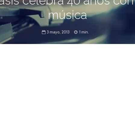
asis celebra 40 años con 
música
3 mayo, 2013
1 min.
n el Anfiteatro Municipal Humberto de Nito,