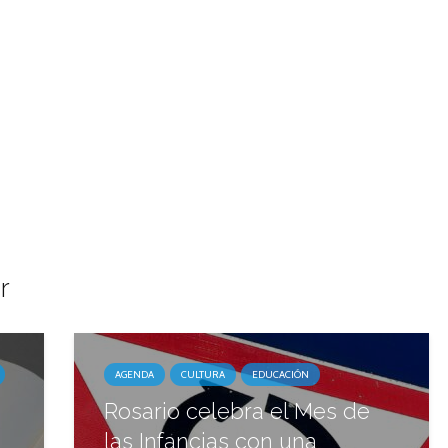
r
AGENDA
CULTURA
EDUCACIÓN
Rosario celebra el Mes de
las Infancias con una