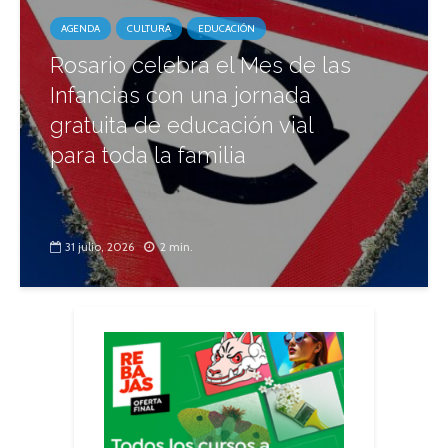
AGENDA
CULTURA
EDUCACIÓN
Rosario celebra el Mes de las
Infancias con una jornada
gratuita de educación vial
para toda la familia
31 julio, 2026
2 min.