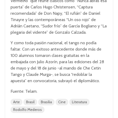
Vermelho” que reúne clásicos como “Nunca abras esa
puerta” de Carlos Hugo Christensen, “Captura
recomendada” de Don Napy, “El rufián” de Daniel
Tinayre y las contemporáneas “Un oso rojo” de
Adrián Caetano, “Sudor frío” de García Bogliano y “La
plegaria del vidente” de Gonzalo Calzada.
Y como toda pasión nacional, el tango no podía
faltar. Con un exitoso antecedente donde más de
100 alumnos tomaron clases gratuitas en la
embajada con Julio Azorín, para las ediciones del 28
de mayo y del 18 de junio -al mando de Che Cetin
Tango y Claude Murga-, se busca “redoblar la
apuesta” en convocatoria, subrayó el diplomático.
Fuente: Telam.
Arte
Brasil
Brasilia
Cine
Literatura
Rodolfo Mederos