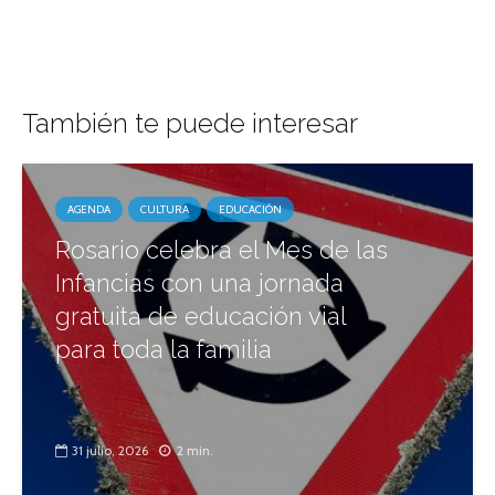
También te puede interesar
AGENDA
CULTURA
EDUCACIÓN
Rosario celebra el Mes de las
Infancias con una jornada
gratuita de educación vial
para toda la familia
31 julio, 2026
2 min.