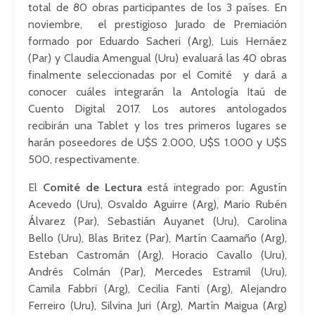
total de 80 obras participantes de los 3 países. En
noviembre, el prestigioso Jurado de Premiación
formado por Eduardo Sacheri (Arg), Luis Hernáez
(Par) y Claudia Amengual (Uru) evaluará las 40 obras
finalmente seleccionadas por el Comité y dará a
conocer cuáles integrarán la Antología Itaú de
Cuento Digital 2017. Los autores antologados
recibirán una Tablet y los tres primeros lugares se
harán poseedores de U$S 2.000, U$S 1.000 y U$S
500, respectivamente.
El
Comité de Lectura
está integrado por: Agustín
Acevedo (Uru), Osvaldo Aguirre (Arg), Mario Rubén
Álvarez (Par), Sebastián Auyanet (Uru), Carolina
Bello (Uru), Blas Britez (Par), Martín Caamaño (Arg),
Esteban Castromán (Arg), Horacio Cavallo (Uru),
Andrés Colmán (Par), Mercedes Estramil (Uru),
Camila Fabbri (Arg), Cecilia Fanti (Arg), Alejandro
Ferreiro (Uru), Silvina Juri (Arg), Martín Maigua (Arg)