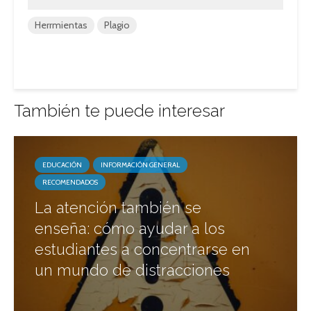
Herrmientas
Plagio
También te puede interesar
EDUCACIÓN
INFORMACIÓN GENERAL
RECOMENDADOS
La atención también se
enseña: cómo ayudar a los
estudiantes a concentrarse en
un mundo de distracciones