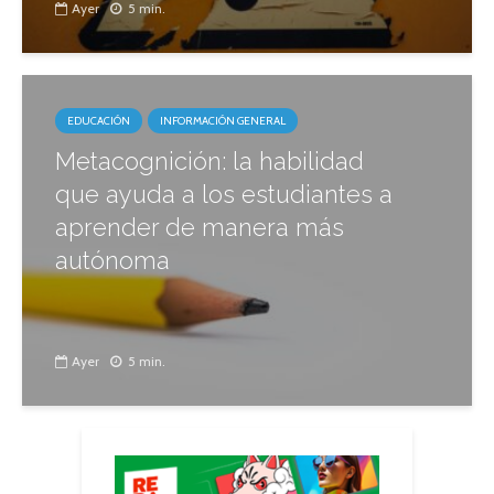
Ayer
5 min.
EDUCACIÓN
INFORMACIÓN GENERAL
Metacognición: la habilidad
que ayuda a los estudiantes a
aprender de manera más
autónoma
Ayer
5 min.