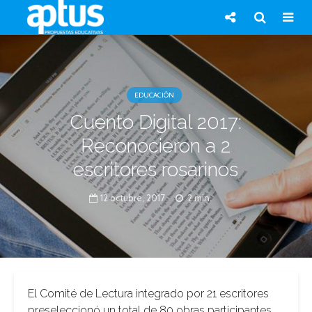
EDUCACIÓN
Cuento Digital 2017:
Reconocieron a 2
escritores rosarinos
12 octubre, 2017
2 min.
El Comité de Lectura integrado por 21 escritores
preseleccionó un total de 80 obras participantes