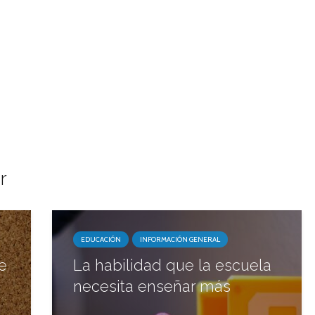
r
EDUCACIÓN
INFORMACIÓN GENERAL
e
La habilidad que la escuela
necesita enseñar más