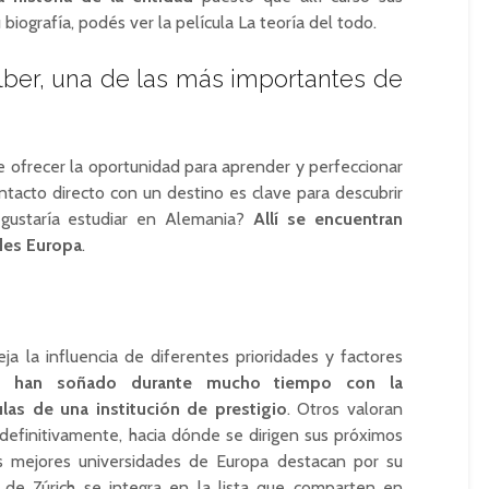
 biografía, podés ver la película La teoría del todo.
lber, una de las más importantes de
e ofrecer la oportunidad para aprender y perfeccionar
tacto directo con un destino es clave para descubrir
 gustaría estudiar en Alemania?
Allí se encuentran
des Europa
.
ja la influencia de diferentes prioridades y factores
es han soñado durante mucho tiempo con la
las de una institución de prestigio
. Otros valoran
, definitivamente, hacia dónde se dirigen sus próximos
s mejores universidades de Europa destacan por su
d de Zúrich se integra en la lista que comparten en