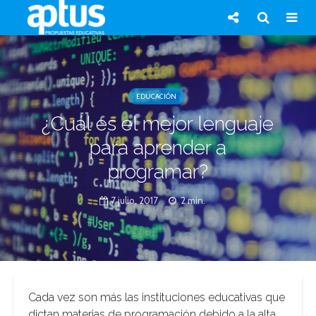
EDUCACIÓN
¿Cuál es el mejor lenguaje
para aprender a
programar?
7 julio, 2017
2 min.
Cada vez son más las instituciones educativas que
dictan materias de programación debido a la alta