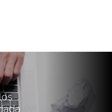
los
ríada