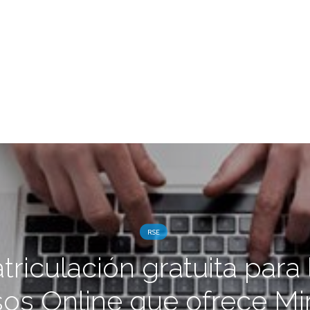
RSE
triculación gratuita para 
os Online que ofrece Mi