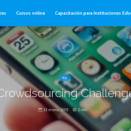
tes
Cursos online
Capacitación para Instituciones Edu
RSE
Crowdsourcing Challeng
23 enero, 2013
2 min.