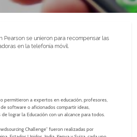
 Pearson se unieron para recompensar las
doras en la telefonía móvil.
to permitieron a expertos en educación, profesores,
 de software o aficionados compartir ideas,
 de lograr la Educación con un alcance para todos.
owdsourcing Challenge” fueron realizadas por
hina, Estados Unidos, India, Kenya y Suiza, cada uno