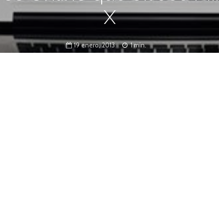
X
19 enero, 2013
1 min.
rsos Online, brindados por universidades
lefónica, a través de Telefónica Learning Services, y