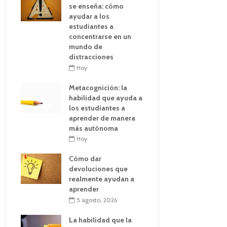
se enseña: cómo
ayudar a los
estudiantes a
concentrarse en un
mundo de
distracciones
Hoy
Metacognición: la
habilidad que ayuda a
los estudiantes a
aprender de manera
más autónoma
Hoy
Cómo dar
devoluciones que
realmente ayudan a
aprender
5 agosto, 2026
La habilidad que la