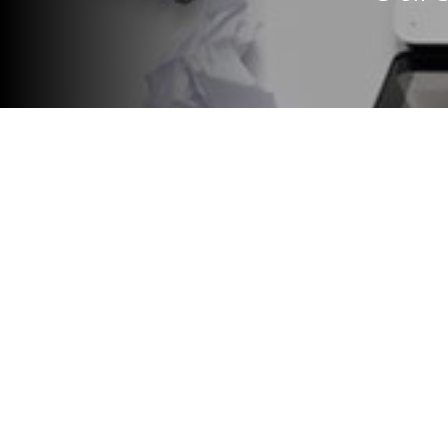
Miríada X es plataforma de Cu
iberoamericanas.
El proyecto nace por iniciativa de Te