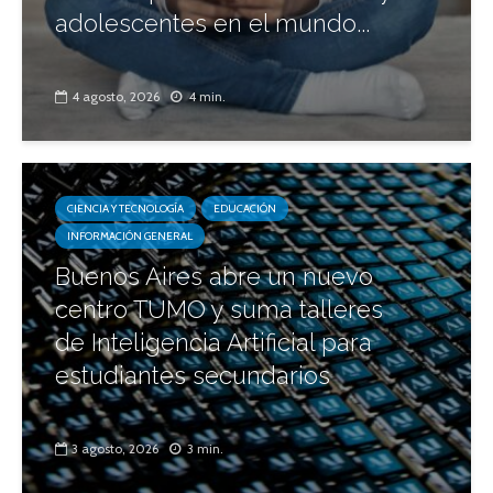
adolescentes en el mundo...
4 agosto, 2026
4 min.
CIENCIA Y TECNOLOGÍA
EDUCACIÓN
INFORMACIÓN GENERAL
Buenos Aires abre un nuevo
centro TUMO y suma talleres
de Inteligencia Artificial para
estudiantes secundarios
3 agosto, 2026
3 min.