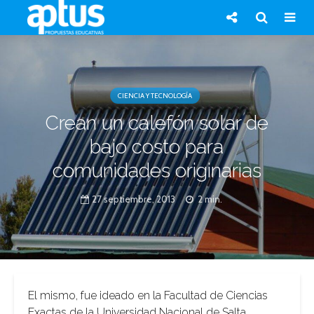
CIENCIA Y TECNOLOGÍA
Crean un calefón solar de
bajo costo para
comunidades originarias
27 septiembre, 2013
2 min.
El mismo, fue ideado en la Facultad de Ciencias
Exactas de la Universidad Nacional de Salta.