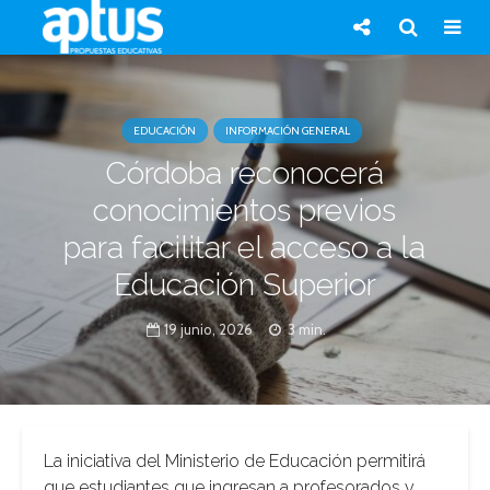
EDUCACIÓN
INFORMACIÓN GENERAL
Córdoba reconocerá
conocimientos previos
para facilitar el acceso a la
Educación Superior
19 junio, 2026
3 min.
La iniciativa del Ministerio de Educación permitirá
que estudiantes que ingresan a profesorados y