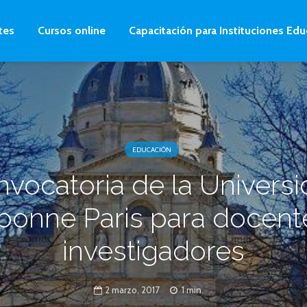
tes
Cursos online
Capacitación para Instituciones Edu
EDUCACIÓN
vocatoria de la Univers
bonne Paris para docent
investigadores
2 marzo, 2017
1 min.