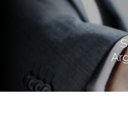
S
Arg