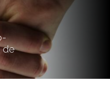
o-
s de