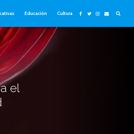
cativas
Educación
Cultura
a el
d