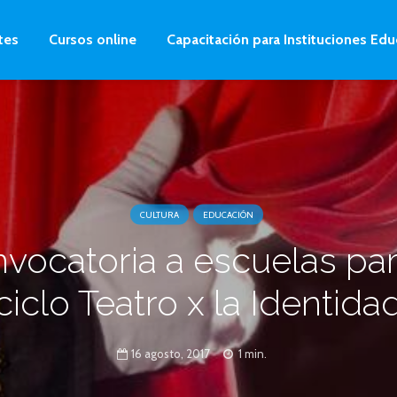
tes
Cursos online
Capacitación para Instituciones Edu
CULTURA
EDUCACIÓN
vocatoria a escuelas par
ciclo Teatro x la Identida
16 agosto, 2017
1 min.