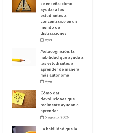
se enseña: cómo
ayudar a los
estudiantes a
concentrarse en un
mundo de
distracciones
Ayer
Metacognición: la
habilidad que ayuda a
los estudiantes a
aprender de manera
más autónoma
Ayer
Cómo dar
devoluciones que
realmente ayudan a
aprender
5 agosto, 2026
La habilidad que la