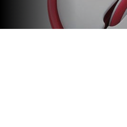
La Secretaría de Extensión de
que inicia el lunes 3 de junio.
La Universidad Tecnológica Nacional,