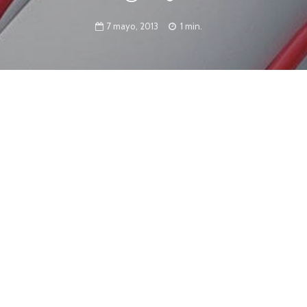
7 mayo, 2013
1 min.
 la UTN presenta su nueva capacitación,
 presenta “El lenguaje SQL”, su nuevo curso de