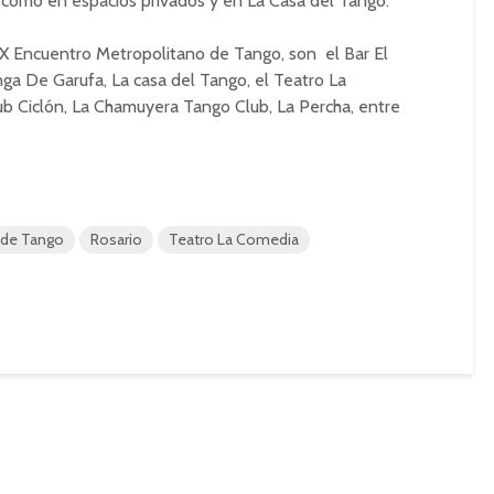
o como en espacios privados y en La Casa del Tango.
 IX Encuentro Metropolitano de Tango, son el Bar El
nga De Garufa, La casa del Tango, el Teatro La
ub Ciclón, La Chamuyera Tango Club, La Percha, entre
 de Tango
Rosario
Teatro La Comedia