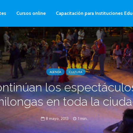
tes
Cursos online
Capacitación para Instituciones Edu
AGENDA
CULTURA
ntinúan los espectáculo
ilongas en toda la ciud
8 mayo, 2013
1 min.