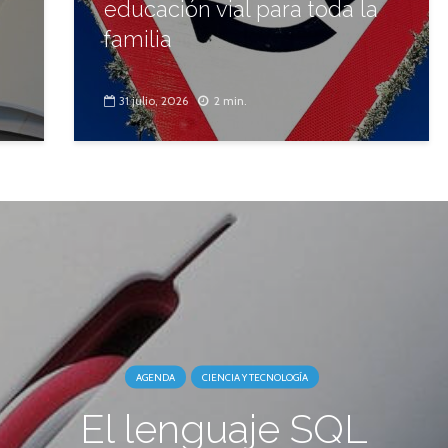
educación vial para toda la
familia
31 julio, 2026
2 min.
AGENDA
CIENCIA Y TECNOLOGÍA
El lenguaje SQL