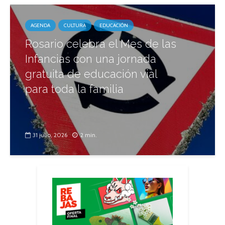
AGENDA
CULTURA
EDUCACIÓN
Rosario celebra el Mes de las
Infancias con una jornada
gratuita de educación vial
para toda la familia
31 julio, 2026
2 min.