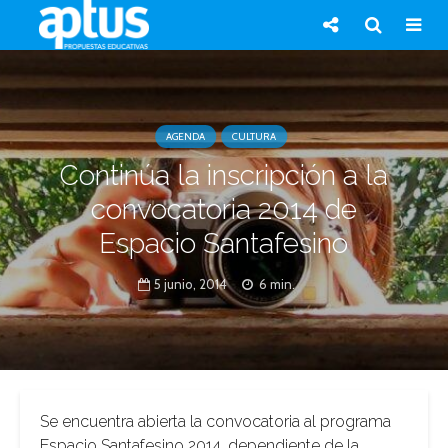
AGENDA
CULTURA
Continúa la inscripción a la
convocatoria 2014 de
Espacio Santafesino
5 junio, 2014
6 min.
Se encuentra abierta la convocatoria al programa
Espacio Santafesino 2014, dependiente de la