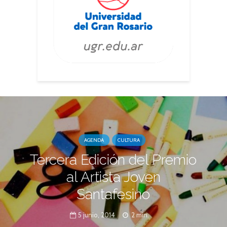
AGENDA
CULTURA
Tercera Edición del Premio
al Artista Joven
Santafesino
5 junio, 2014
2 min.