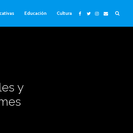
cativas
Educación
Cultura
les y
lmes