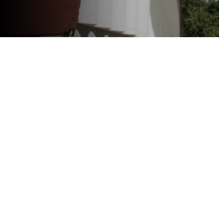
Un total de 380 trabajos con l
y becarios, se presentarán los
Nacional de Misiones.
En las Jornadas Científico Tecnológi