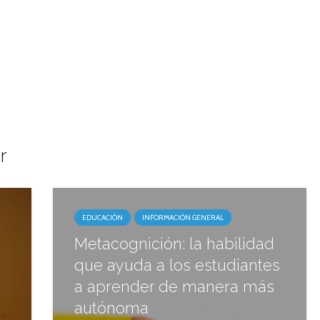
r
EDUCACIÓN
INFORMACIÓN GENERAL
Metacognición: la habilidad
que ayuda a los estudiantes
a aprender de manera más
autónoma