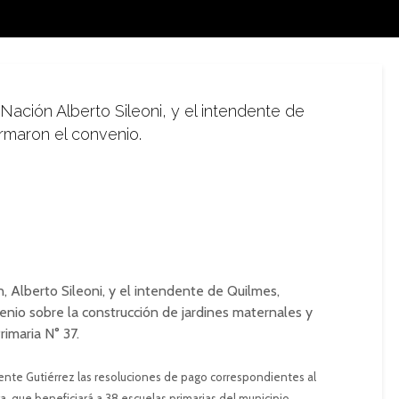
 Nación Alberto Sileoni, y el intendente de
irmaron el convenio.
n, Alberto Sileoni, y el intendente de Quilmes,
venio sobre la construcción de jardines maternales y
rimaria N° 37.
ente Gutiérrez las resoluciones de pago correspondientes al
a, que beneficiará a 38 escuelas primarias del municipio.