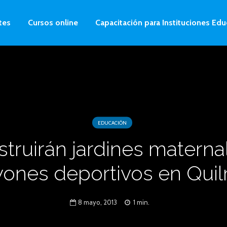
tes
Cursos online
Capacitación para Instituciones Edu
EDUCACIÓN
truirán jardines materna
yones deportivos en Qui
8 mayo, 2013
1 min.