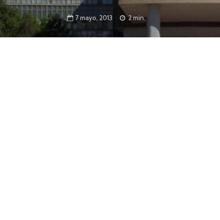
7 mayo, 2013
2 min.
a participación de más de 800 investigadores
 días 15, 16 y 17 de mayo, en la Universidad
cas de la UNaM, que se realizarán del 15 al 17 de mayo,