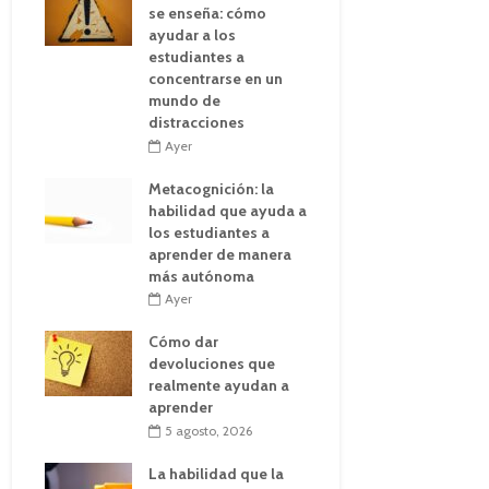
se enseña: cómo
ayudar a los
estudiantes a
concentrarse en un
mundo de
distracciones
Ayer
Metacognición: la
habilidad que ayuda a
los estudiantes a
aprender de manera
más autónoma
Ayer
Cómo dar
devoluciones que
realmente ayudan a
aprender
5 agosto, 2026
La habilidad que la