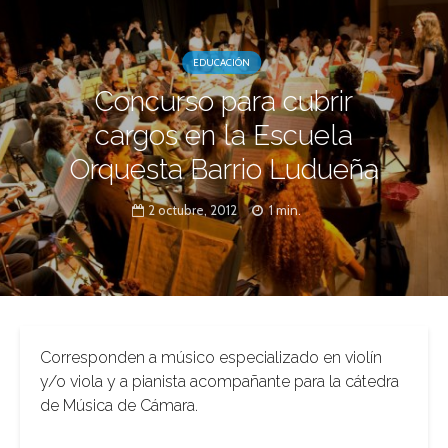
EDUCACIÓN
Concurso para cubrir
cargos en la Escuela
Orquesta Barrio Ludueña
2 octubre, 2012
1 min.
Corresponden a músico especializado en violín
y/o viola y a pianista acompañante para la cátedra
de Música de Cámara.