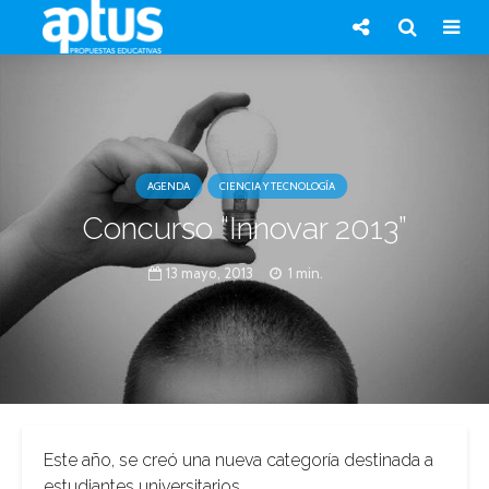
AGENDA
CIENCIA Y TECNOLOGÍA
Concurso “Innovar 2013”
13 mayo, 2013
1 min.
Este año, se creó una nueva categoría destinada a
estudiantes universitarios.