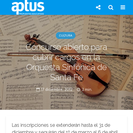
CULTURA
Concurso abierto para
cubrir cargos en la
Orquesta Sinfónica de
Santa Fe
17 diciembre, 2012
2 min.
Las inscripciones se extenderán hasta el 31 de
diciembre y seguirán del 1º de marzo al 6 de abril