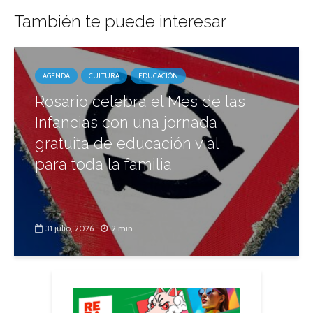
También te puede interesar
AGENDA
CULTURA
EDUCACIÓN
Rosario celebra el Mes de las
Infancias con una jornada
gratuita de educación vial
para toda la familia
31 julio, 2026
2 min.