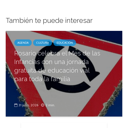
También te puede interesar
AGENDA
CULTURA
EDUCACIÓN
Rosario celebra el Mes de las
Infancias con una jornada
gratuita de educación vial
para toda la familia
31 julio, 2026
2 min.