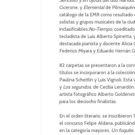
Sencillito y en ojotas
del dúo Ñandut
Cicerone, y
Elemental
de Pilmaiquén 
catálogo de la EMR como resultado d
solistas y grupos musicales de la ci
inclasificables:
No-Tiempo
, coeditado
tecladista de Luis Alberto Spinetta,
destacada pianista y docente Alicia 
Federico Miyara y Eduardo Hernán G
82 carpetas se presentaron a la conv
títulos se incorporaron a la colecció
Paulina Scheitlin y Luis Vignoli. Est
y
Los segundos
, de Cecilia Lenardó
artista fotográfico Alberto Goldenst
para los dieciocho finalistas.
En el orden literario, se inscribiero
el concurso Felipe Aldana, publicánd
en la categoría mayores,
Un foquito