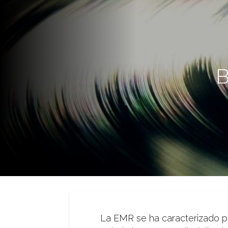
B
La EMR se ha caracterizado po