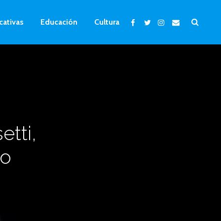
cativas
Educación
Cultura
tti,
ro