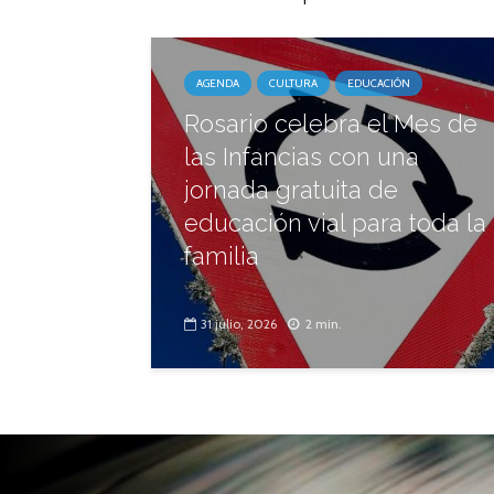
AGENDA
CULTURA
EDUCACIÓN
Rosario celebra el Mes de
las Infancias con una
jornada gratuita de
educación vial para toda la
familia
31 julio, 2026
2 min.