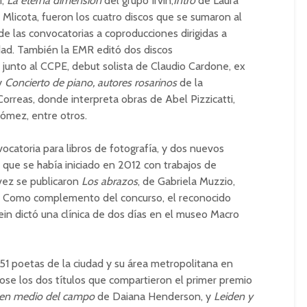
í,
La eterna dimensión
del grupo Irvin,
Intro
de Laura
Mlicota, fueron los cuatro discos que se sumaron al
e las convocatorias a coproducciones dirigidas a
udad. También la EMR editó dos discos
 junto al CCPE, debut solista de Claudio Cardone, ex
 y
Concierto de piano, autores rosarinos
de la
Correas, donde interpreta obras de Abel Pizzicatti,
ómez, entre otros.
ocatoria para libros de fotografía, y dos nuevos
n que se había iniciado en 2012 con trabajos de
a vez se publicaron
Los abrazos
, de Gabriela Muzzio,
n. Como complemento del concurso, el reconocido
ein dictó una clínica de dos días en el museo Macro
n 151 poetas de la ciudad y su área metropolitana en
ose los dos títulos que compartieron el primer premio
 en medio del campo
de Daiana Henderson, y
Leiden y