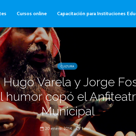
tes
Cursos online
Capacitación para Instituciones Edu
CULTURA
 Hugo Varela y Jorge Fose
l humor copó el Anfiteat
Municipal
20 enero, 2014
1 min.