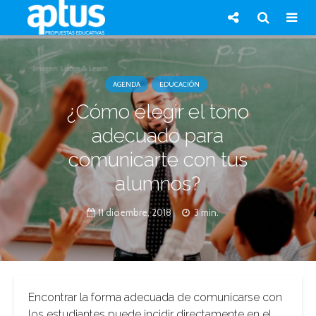
AGENDA
EDUCACIÓN
¿Cómo elegir el tono
adecuado para
comunicarte con tus
alumnos?
11 diciembre, 2018
3 min.
Encontrar la forma adecuada de comunicarse con
los estudiantes puede incidir directamente en el