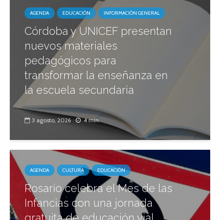
AGENDA
EDUCACIÓN
INFORMACIÓN GENERAL
Córdoba y UNICEF presentan
nuevos materiales
pedagógicos para
transformar la enseñanza en
la escuela secundaria
3 agosto, 2026
4 min.
AGENDA
CULTURA
EDUCACIÓN
Rosario celebra el Mes de las
Infancias con una jornada
gratuita de educación vial