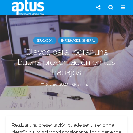
EDUCACIÓN
INFORMACIÓN GENERAL
Claves para lograr una
buena presentación en tus
trabajos
6 junio, 2023
3 min.
Realizar una presentación puede ser un enorme
desafío o una actividad apasionante, todo depende