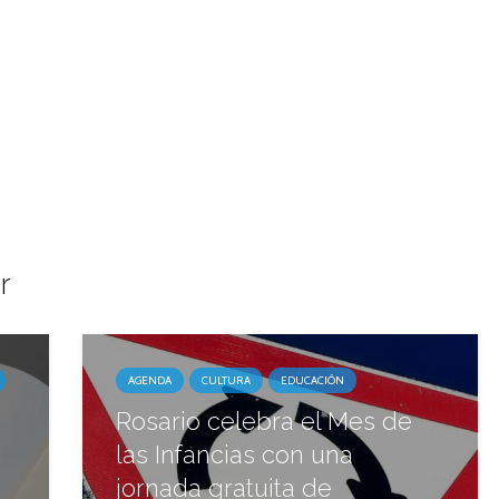
r
AGENDA
CULTURA
EDUCACIÓN
Rosario celebra el Mes de
las Infancias con una
jornada gratuita de