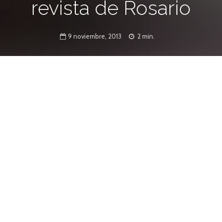
revista de Rosario
9 noviembre, 2013
2 min.
s una antología edificada a partir de
 parte de la publicación, una selección de
ección de tapas.