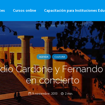
tes
Cursos online
Capacitación para Instituciones Edu
AGENDA
CULTURA
dio Cardone y Fernando 
en concierto
9 noviembre, 2013
2 min.