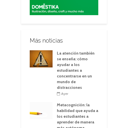
Más noticias
La atención también
se enseña: cómo
ayudar a los
estudiantes a
concentrarse en un
mundo de
distracciones
Ayer
Metacognición: la
habilidad que ayuda a
los estudiantes a
aprender de manera
más autónoma