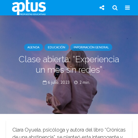
AGENDA
EDUCACIÓN
INFORMACIÓN GENERAL
Clase abierta: “Experiencia
un mes sin redes”
6 julio, 2023
2 min.
Clara Oyuela, psicóloga y autora del libro “Crónicas
de una abstinencia”, se planteó esta interrogante y