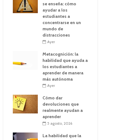
se enseña: cómo
ayudar a los
estudiantes a
concentrarse en un
mundo de
distracciones
Ayer
Metacognición: la
habilidad que ayuda a
los estudiantes a
aprender de manera
más autónoma
Ayer
Cómo dar
devoluciones que
realmente ayudan a
aprender
5 agosto, 2026
La habilidad que la