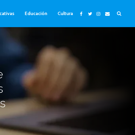
cativas
Educación
Cultura
e
s
us