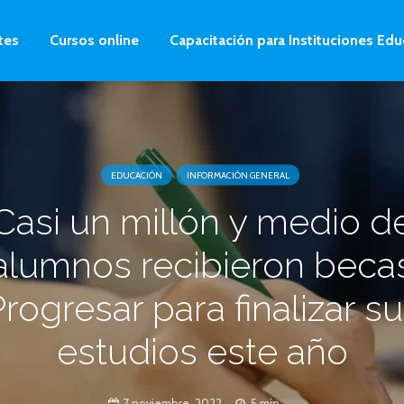
tes
Cursos online
Capacitación para Instituciones Edu
EDUCACIÓN
INFORMACIÓN GENERAL
Casi un millón y medio d
alumnos recibieron beca
rogresar para finalizar s
estudios este año
7 noviembre, 2022
5 min.