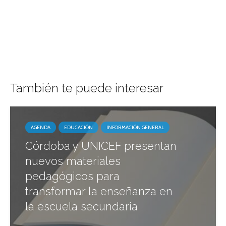
También te puede interesar
AGENDA
EDUCACIÓN
INFORMACIÓN GENERAL
Córdoba y UNICEF presentan
nuevos materiales
pedagógicos para
transformar la enseñanza en
la escuela secundaria