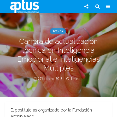
AGENDA
Carrera de actualización
técnica en Inteligencia
Emocional e Inteligencias
Múltiples
27 febrero, 2013
1 min.
El postítulo es organizado por la Fundación
Archipiélago.